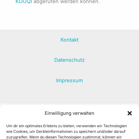
KDOQI
abgerufen werden können.
Kontakt
Datenschutz
Impressum
Einwilligung verwalten
Haftungsausschluss:
Diese Webseite dient lediglich zu
Um dir ein optimales Erlebnis zu bieten, verwenden wir Technologien
Informationszwecken und kann keinen Arzt ersetzen.
wie Cookies, um Geräteinformationen zu speichern und/oder darauf
zuzugreifen. Wenn du diesen Technologien zustimmst, können wir
Wir übernehmen keine Haftung für die Korrektheit.