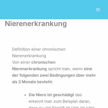
Zum
Inhalt
springen
Nierenerkrankung
Definition einer chronischen
Nierenerkrankung
Von einer
chronischen
Nierenerkrankung
spricht man, wenn
eine
der folgenden zwei Bedingungen über mehr
als 3 Monate besteht
:
Die Niere ist geschädigt
das
erkennt man zum Beispiel daran,
dass zu viel Eiweiß im Urin ist oder