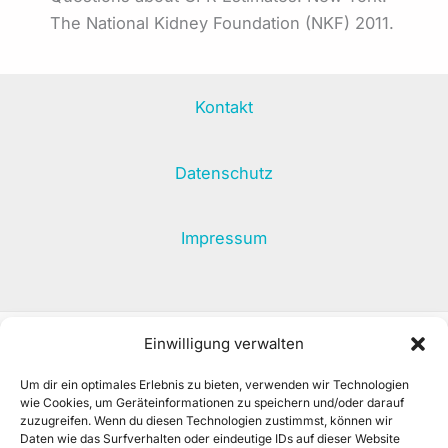
The National Kidney Foundation (NKF) 2011.
Kontakt
Datenschutz
Impressum
Einwilligung verwalten
Haftungsausschluss:
Diese Webseite dient lediglich zu
Um dir ein optimales Erlebnis zu bieten, verwenden wir Technologien
Informationszwecken und kann keinen Arzt ersetzen.
wie Cookies, um Geräteinformationen zu speichern und/oder darauf
zuzugreifen. Wenn du diesen Technologien zustimmst, können wir
Wir übernehmen keine Haftung für die Korrektheit.
Daten wie das Surfverhalten oder eindeutige IDs auf dieser Website